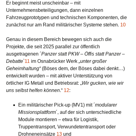
Er beginnt meist unscheinbar – mit
Unternehmensbeteiligungen, dann einzelnen
Fahrzeugprototypen und technischen Komponenten, die
zunächst nur am Rand militärischer Systeme stehen.
10
Genau in diesem Bereich bewegen sich auch die
Projekte, die seit 2025 parallel zur öffentlich
ausgetragenen ´
Panzer statt PKW – Öffis statt Panzer –
Debatte
`
11
im Osnabrücker Werk
„unter großer
Geheimhaltung“
(Böses dem, der Böses dabei denkt…)
entwickelt wurden – mit aktiver Unterstützung von
örtlicher IG Metall und Betriebsrat: „
Wir gucken, wie wir
uns selbst helfen können
.“
12
:
Ein militärischer Pick-up (MV1) mit ´
modularer
Missionsplattform
´, auf der sich unterschiedliche
Module montieren – etwa für Logistik,
Truppentransport, Verwundetentransport oder
Drohneneinsätze
13
und