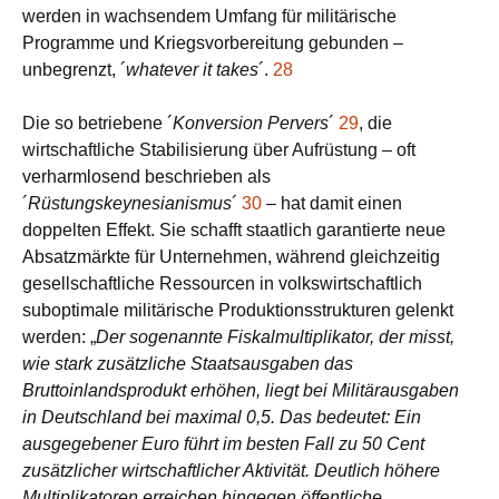
werden in wachsendem Umfang für militärische
Programme und Kriegsvorbereitung gebunden –
unbegrenzt, ´
whatever it takes
´.
28
Die so betriebene ´
Konversion Pervers
´
29
, die
wirtschaftliche Stabilisierung über Aufrüstung – oft
verharmlosend beschrieben als
´
Rüstungskeynesianismus
´
30
– hat damit einen
doppelten Effekt. Sie schafft staatlich garantierte neue
Absatzmärkte für Unternehmen, während gleichzeitig
gesellschaftliche Ressourcen in volkswirtschaftlich
suboptimale militärische Produktionsstrukturen gelenkt
werden: „
Der sogenannte Fiskalmultiplikator, der misst,
wie stark zusätzliche Staats­ausgaben das
Bruttoinlandsprodukt erhöhen, liegt bei Militärausgaben
in Deutschland bei maximal 0,5. Das bedeutet: Ein
ausgegebener Euro führt im besten Fall zu 50 Cent
zusätzlicher wirtschaft­licher Aktivität. Deutlich höhere
Multiplikatoren erreichen hingegen öffentliche