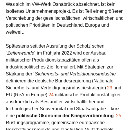
Was sich im VW-Werk Osnabrück abzeichnet, ist kein
isoliertes Unternehmensprojekt. Es ist Teil einer größeren
Verschiebung der gesellschaftlichen, wirtschaftlichen und
politischen Prioritäten in Deutschland, Europa und
weltweit.
Spätestens seit der Ausrufung der Scholz´schen
´
Zeitenwende
´ im Frühjahr 2022 wird der Ausbau
militärischer Produktionskapazitäten offen als
industriepolitisches Ziel formuliert. Mit Strategien zur
Stärkung der ´
Sicherheits- und Verteidigungsindustrie
´
definieren die deutsche Bundesregierung (Nationale
Sicherheits- und Verteidigungsindustriestrategie)
23
und
EU (ReArm Europe)
24
militärische Produktionsfähigkeit
ausdrücklich als Bestandteil wirtschaftlicher und
technologischer Souveränität und Staatsaufgabe – kurz:
eine
politische Ökonomie der Kriegsvorbereitung
.
25
Rüstungsprogramme, gemeinsame europäische
Beschaffungsprojekte und langfristige Militärbudgets