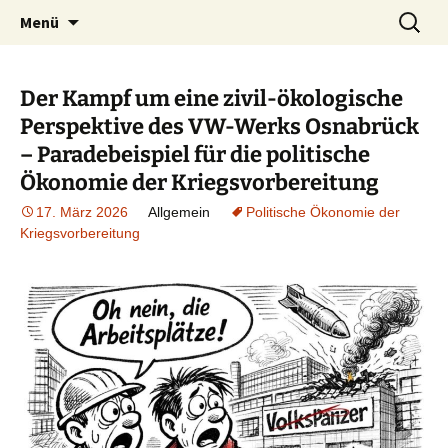
ein Forum für Gewerkschafterinnen und
Zum
Suchen
gewerkschaftsforum.de
Menü
Inhalt
nach:
Gewerkschafter, die etwas zu sagen haben
springen
Der Kampf um eine zivil-ökologische
Perspektive des VW-Werks Osnabrück
– Paradebeispiel für die politische
Ökonomie der Kriegsvorbereitung
17. März 2026
Allgemein
Politische Ökonomie der
Kriegsvorbereitung