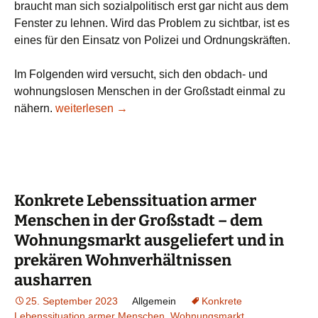
braucht man sich sozialpolitisch erst gar nicht aus dem
Fenster zu lehnen. Wird das Problem zu sichtbar, ist es
eines für den Einsatz von Polizei und Ordnungskräften.
Im Folgenden wird versucht, sich den obdach- und
wohnungslosen Menschen in der Großstadt einmal zu
17. 10. 2023 „Welttag zur Beseitigung der Armut“ u
nähern.
weiterlesen
→
Konkrete Lebenssituation armer
Menschen in der Großstadt – dem
Wohnungsmarkt ausgeliefert und in
prekären Wohnverhältnissen
ausharren
25. September 2023
Allgemein
Konkrete
Lebenssituation armer Menschen
,
Wohnungsmarkt