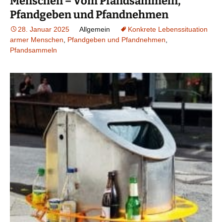
Menschen – Vom Pfandsammeln,
Pfandgeben und Pfandnehmen
28. Januar 2025
Allgemein
Konkrete Lebenssituation
armer Menschen
,
Pfandgeben und Pfandnehmen
,
Pfandsammeln