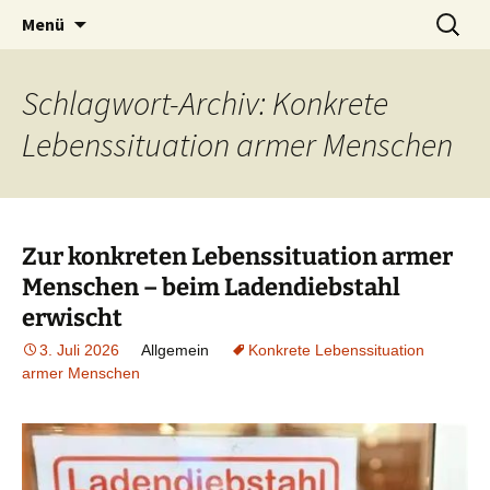
ein Forum für Gewerkschafterinnen und
Zum
Suchen
gewerkschaftsforum.de
Menü
Inhalt
nach:
Gewerkschafter, die etwas zu sagen haben
springen
Schlagwort-Archiv: Konkrete
Lebenssituation armer Menschen
Zur konkreten Lebenssituation armer
Menschen – beim Ladendiebstahl
erwischt
3. Juli 2026
Allgemein
Konkrete Lebenssituation
armer Menschen