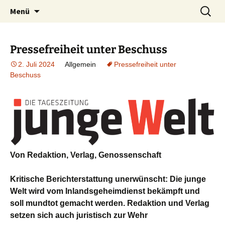
ein Forum für Gewerkschafterinnen und
Zum
Suchen
gewerkschaftsforum.de
Menü
Inhalt
nach:
Gewerkschafter, die etwas zu sagen haben
springen
Pressefreiheit unter Beschuss
2. Juli 2024
Allgemein
Pressefreiheit unter
Beschuss
Von Redaktion, Verlag, Genossenschaft
Kritische Berichterstattung unerwünscht: Die junge
Welt wird vom Inlandsgeheimdienst bekämpft und
soll mundtot gemacht werden. Redaktion und Verlag
setzen sich auch juristisch zur Wehr