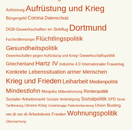
Aufrüstung und Krieg
Aufrüstung
Corona
Datenschutz
Bürgergeld
Dortmund
DGB-Gewerkschaften im Sinkflug
Flüchtlingspolitik
Fachkräftemangel
Gesundheitspolitik
Gewerkschaften gegen Aufrüstung und Krieg!
Gewerkschaftspolitik
Hartz IV
Griechenland
Industrie 4.0
Internationaler Frauentag
Konkrete Lebenssituation armer Menschen
Krieg und Frieden
Leiharbeit
Medienpolitik
Mindestlohn
Rentenpolitik
Minijobs
Mitbestimmung
Sozialpolitik
Sozialer Arbeitsmarkt
Soziale Verteidigung
SPD
Streik
Union Busting
Ukraine-Krieg
Tarifbindung
Unabhängige Patientenberatung
Wohnungspolitik
ver.di-Arbeitskreis Frieden
ver.di
Überwachung