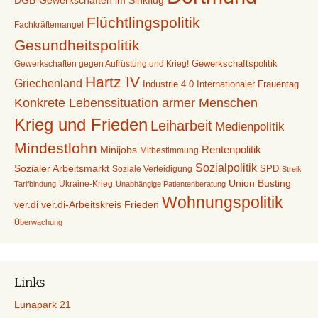
DGB-Gewerkschaften im Sinkflug
Flüchtlingspolitik
Fachkräftemangel
Gesundheitspolitik
Gewerkschaften gegen Aufrüstung und Krieg!
Gewerkschaftspolitik
Hartz IV
Griechenland
Industrie 4.0
Internationaler Frauentag
Konkrete Lebenssituation armer Menschen
Krieg und Frieden
Leiharbeit
Medienpolitik
Mindestlohn
Rentenpolitik
Minijobs
Mitbestimmung
Sozialpolitik
Sozialer Arbeitsmarkt
Soziale Verteidigung
SPD
Streik
Union Busting
Ukraine-Krieg
Tarifbindung
Unabhängige Patientenberatung
Wohnungspolitik
ver.di-Arbeitskreis Frieden
ver.di
Überwachung
Links
Lunapark 21