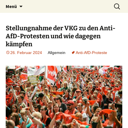
ein Forum für Gewerkschafterinnen und
Zum
Suchen
gewerkschaftsforum.de
Menü
Inhalt
nach:
Gewerkschafter, die etwas zu sagen haben
springen
Stellungnahme der VKG zu den Anti-
AfD-Protesten und wie dagegen
kämpfen
26. Februar 2024
Allgemein
Anti-AfD-Proteste