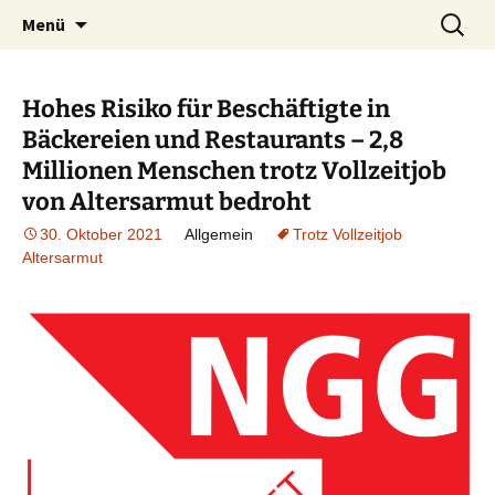
ein Forum für Gewerkschafterinnen und
Zum
Suchen
gewerkschaftsforum.de
Menü
Inhalt
nach:
Gewerkschafter, die etwas zu sagen haben
springen
Hohes Risiko für Beschäftigte in
Bäckereien und Restaurants – 2,8
Millionen Menschen trotz Vollzeitjob
von Altersarmut bedroht
30. Oktober 2021
Allgemein
Trotz Vollzeitjob
Altersarmut