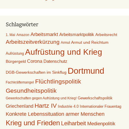
Schlagwörter
Arbeitsmarkt
Arbeitsmarktpolitik
Arbeitsrecht
1. Mai
Amazon
Arbeitszeitverkürzung
Armut und Reichtum
Armut
Aufrüstung und Krieg
Aufrüstung
Corona
Datenschutz
Bürgergeld
Dortmund
DGB-Gewerkschaften im Sinkflug
Flüchtlingspolitik
Fachkräftemangel
Gesundheitspolitik
Gewerkschaften gegen Aufrüstung und Krieg!
Gewerkschaftspolitik
Hartz IV
Griechenland
Industrie 4.0
Internationaler Frauentag
Konkrete Lebenssituation armer Menschen
Krieg und Frieden
Leiharbeit
Medienpolitik