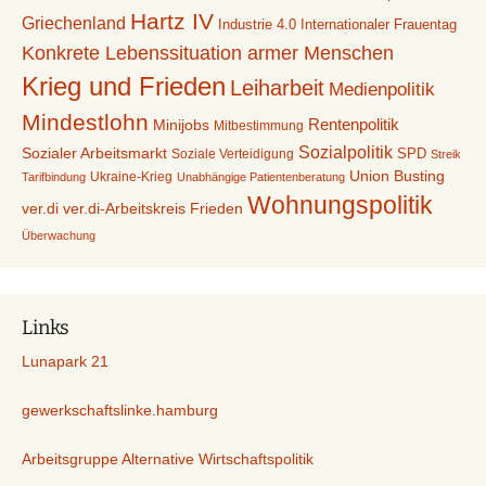
Hartz IV
Griechenland
Industrie 4.0
Internationaler Frauentag
Konkrete Lebenssituation armer Menschen
Krieg und Frieden
Leiharbeit
Medienpolitik
Mindestlohn
Rentenpolitik
Minijobs
Mitbestimmung
Sozialpolitik
Sozialer Arbeitsmarkt
Soziale Verteidigung
SPD
Streik
Union Busting
Ukraine-Krieg
Tarifbindung
Unabhängige Patientenberatung
Wohnungspolitik
ver.di-Arbeitskreis Frieden
ver.di
Überwachung
Links
Lunapark 21
gewerkschaftslinke.hamburg
Arbeitsgruppe Alternative Wirtschaftspolitik